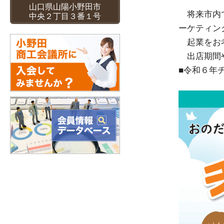
山口県山陽小野田市
将来市内で
中央２丁目３番１号
ーケティン
起業をお考
出店期間や
■令和６年チ