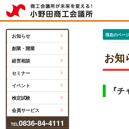
現在のペー
お知らせ
創業・開業
お知
経営相談
セミナー
イベント
『チ
検定試験
会員サービス
0836-84-4111
TEL