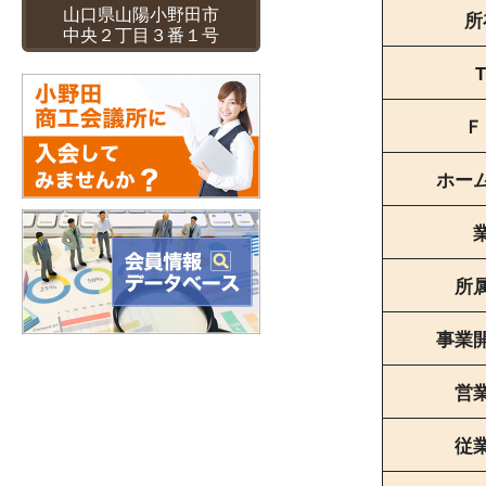
山口県山陽小野田市
所
中央２丁目３番１号
T
Ｆ
ホー
所
事業
営
従