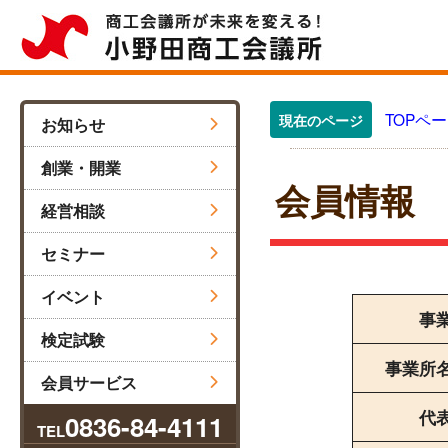
TOPペ
現在のページ
お知らせ
創業・開業
会員情報
経営相談
セミナー
イベント
事
検定試験
事業所
会員サービス
代
0836-84-4111
TEL