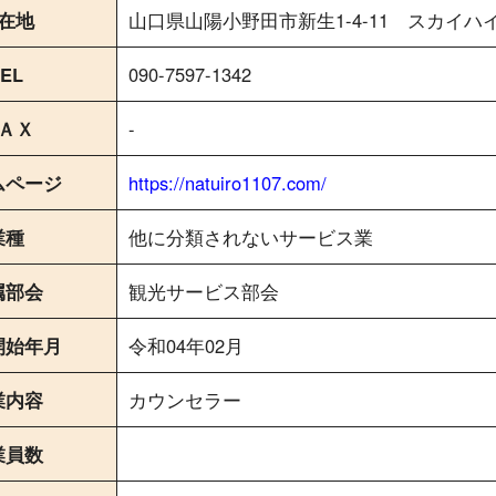
在地
山口県山陽小野田市新生1-4-11 スカイハイ
EL
090-7597-1342
ＡＸ
-
ムページ
https://natuiro1107.com/
業種
他に分類されないサービス業
属部会
観光サービス部会
開始年月
令和04年02月
業内容
カウンセラー
業員数