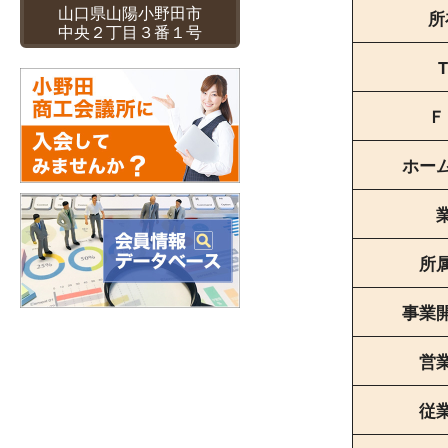
山口県山陽小野田市
所
中央２丁目３番１号
T
Ｆ
ホー
所
事業
営
従