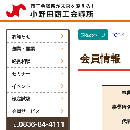
TOPペ
現在のページ
お知らせ
創業・開業
会員情報
経営相談
セミナー
イベント
事
検定試験
事業所
会員サービス
代
0836-84-4111
TEL