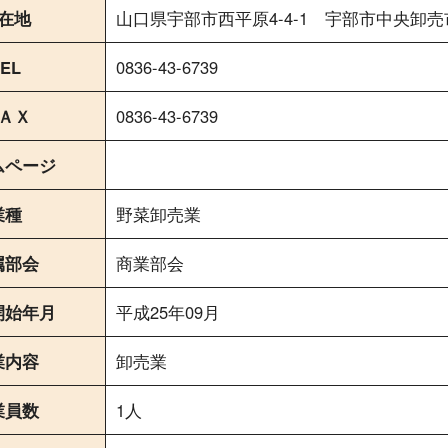
在地
山口県宇部市西平原4-4-1 宇部市中央卸
EL
0836-43-6739
ＡＸ
0836-43-6739
ムページ
業種
野菜卸売業
属部会
商業部会
開始年月
平成25年09月
業内容
卸売業
業員数
1人