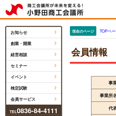
TOPペ
現在のページ
お知らせ
創業・開業
会員情報
経営相談
セミナー
イベント
事
検定試験
事業所
会員サービス
代
0836-84-4111
TEL