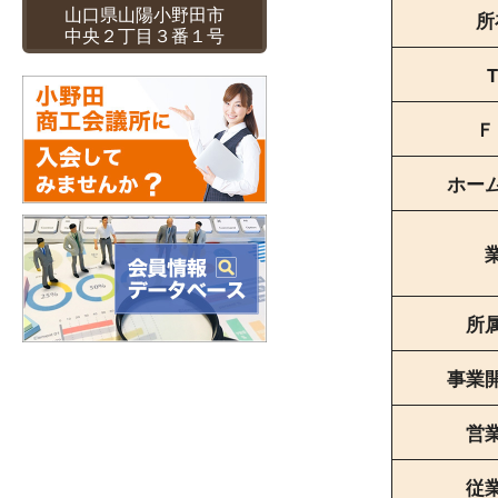
山口県山陽小野田市
所
中央２丁目３番１号
T
Ｆ
ホー
所
事業
営
従