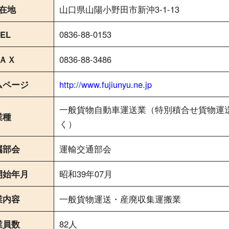
在地
山口県山陽小野田市新沖3-1-13
EL
0836-88-0153
ＡＸ
0836-88-3486
ムページ
http://www.fujiunyu.ne.jp
一般貨物自動車運送業（特別積合せ貨物運
業種
く）
属部会
運輸交通部会
開始年月
昭和39年07月
業内容
一般貨物運送・産廃収集運搬業
業員数
82人