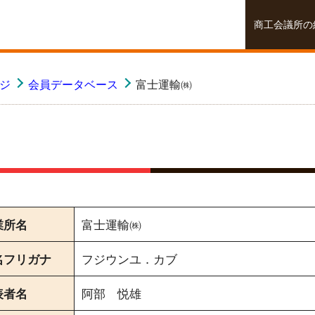
商工会議所の
ージ
会員データベース
富士運輸㈱
業所名
富士運輸㈱
名フリガナ
フジウンユ．カブ
表者名
阿部 悦雄