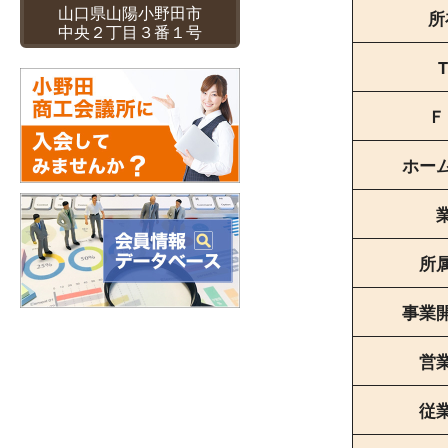
山口県山陽小野田市
所
中央２丁目３番１号
T
Ｆ
ホー
所
事業
営
従