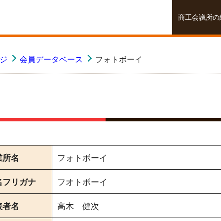
商工会議所の
ージ
会員データベース
フォトボーイ
業所名
フォトボーイ
名フリガナ
フオトボーイ
表者名
高木 健次