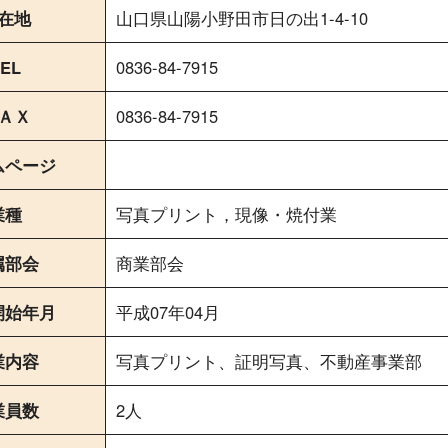
在地
山口県山陽小野田市日の出1-4-10
EL
0836-84-7915
ＡＸ
0836-84-7915
ムページ
業種
写真プリント，現像・焼付業
属部会
商業部会
開始年月
平成07年04月
業内容
写真プリント、証明写真、不動産事業部
業員数
2人