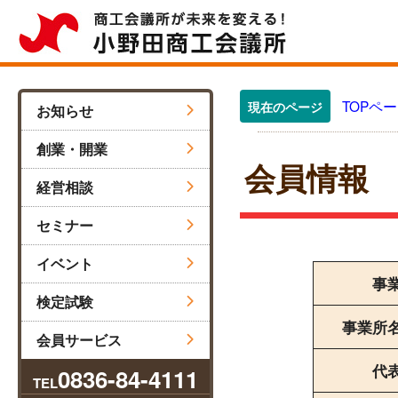
TOPペ
現在のページ
お知らせ
創業・開業
会員情報
経営相談
セミナー
イベント
事
検定試験
事業所
会員サービス
代
0836-84-4111
TEL